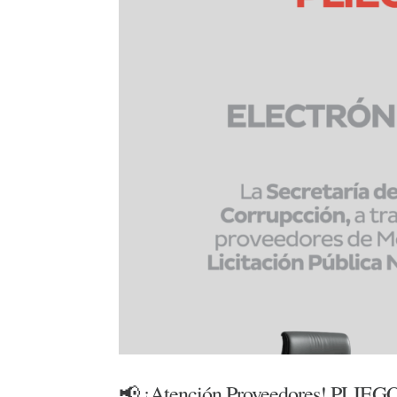
📢 ¡Atención Proveedores! P