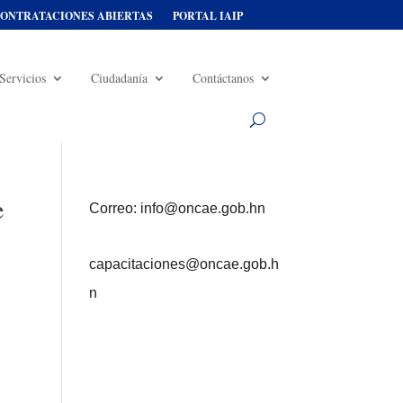
ONTRATACIONES ABIERTAS
PORTAL IAIP
Servicios
Ciudadanía
Contáctanos
e
Correo: info@oncae.gob.hn
capacitaciones@oncae.gob.h
n